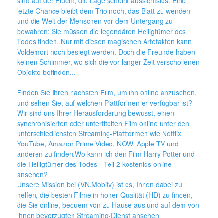
sind auf der Flucht, die Lage scheint aussichtslos. Eine 
letzte Chance bleibt dem Trio noch, das Blatt zu wenden 
und die Welt der Menschen vor dem Untergang zu 
bewahren: Sie müssen die legendären Heiligtümer des 
Todes finden. Nur mit diesen magischen Artefakten kann 
Voldemort noch besiegt werden. Doch die Freunde haben 
keinen Schimmer, wo sich die vor langer Zeit verschollenen 
Objekte befinden... 
.
Finden Sie Ihren nächsten Film, um ihn online anzusehen, 
und sehen Sie, auf welchen Plattformen er verfügbar ist?
Wir sind uns Ihrer Herausforderung bewusst, einen 
synchronisierten oder untertitelten Film online unter den 
unterschiedlichsten Streaming-Plattformen wie Netflix, 
YouTube, Amazon Prime Video, NOW, Apple TV und 
anderen zu finden.Wo kann ich den Film Harry Potter und 
die Heiligtümer des Todes - Teil 2 kostenlos online 
ansehen?
Unsere Mission bei (VN.Mobitv) ist es, Ihnen dabei zu 
helfen, die besten Filme in hoher Qualität (HD) zu finden, 
die Sie online, bequem von zu Hause aus und auf dem von 
Ihnen bevorzugten Streaming-Dienst ansehen 