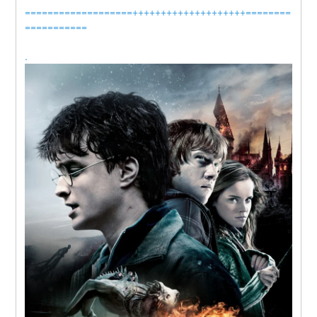
===================++++++++++++++++++++========
===========
.