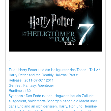
.
Title : Harry Potter und die Heiligtümer des Todes - Teil 2 / 
Harry Potter and the Deathly Hallows: Part 2 
Release : 2011-07-07 / 2011 
Genres : Fantasy, Abenteuer 
Runtime : 130 
Synopsis : Das Ende ist nah! Hogwarts hat als Zuflucht 
ausgedient, Voldemorts Schergen haben die Macht über 
ganz England an sich gerissen. Harry, Ron und Hermine 